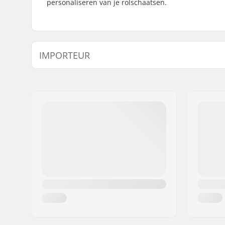
personaliseren van je rolschaatsen.
IMPORTEUR
Naam:
Centrano ApS
Adres:
Omega 6
Postcode:
8382
Woonplaats:
Hinnerup
Land:
Denemarken