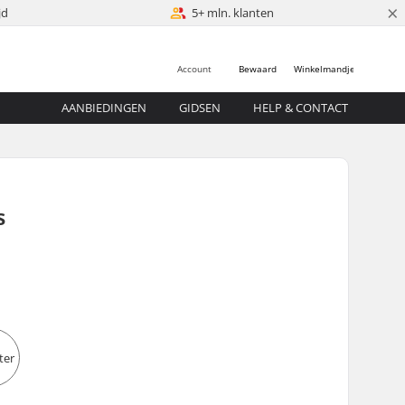
×
jd
5+ mln. klanten
Account
Bewaard
Winkelmandje
AANBIEDINGEN
GIDSEN
HELP & CONTACT
s