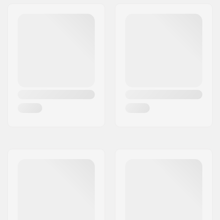
Pegs:
Niet inbegrepen
As diameter:
10mm Front, 14mm
back
Stem type/Lengte:
50mm
Stem diameter:
22.2mm
BMX Rem
U-rem (Achter)
Meegeleverd:
Gyro systeem
No
inbegrepen:
Crank Lengte/Type:
170mm, Three-piece
Pedaal as diameter:
9/16"
Tandwiel installatie:
Bout
Driver side:
Right
Crank materiaal:
Chromoly Staal
Crank Arm Design:
Rectangular
Materiaal Proces:
Heat treated
Bottom Bracket:
Mid
, Sealed