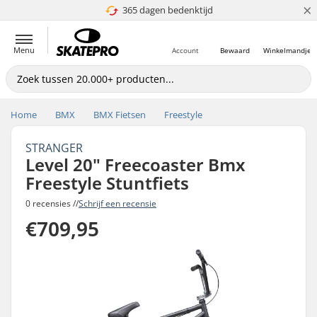
×
365 dagen bedenktijd
4.8 van 5
Menu
Account
Bewaard
Winkelmandje
Home
BMX
BMX Fietsen
Freestyle
STRANGER
Level 20" Freecoaster Bmx
Freestyle Stuntfiets
0 recensies //
Schrijf een recensie
€709,95