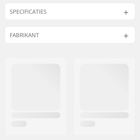
SPECIFICATIES
BMX Discipline:
Freestyle BMX
FABRIKANT
Wieldiameter:
20"
Frame Top Tube:
20.75" (52.7cm)
Naam:
TRAFFIC GmbH
Bar ontwerp:
Four-piece
Adres:
Richard-Byrd-Str.12
Stuur hoogte:
9" (22.9cm)
Postcode:
50829
Bar breedte:
29" (73.7cm)
Woonplaats:
Köln
Backsweep:
Ja
Land:
Duitsland
Naaf:
Freecoaster, Gesloten
lagers
Niveau:
Beginner, Gemiddeld
Frame materiaal:
Hi-ten steel
Zadelpen klem:
Integrated
Zadel:
Combo
Band breedte:
2.4"