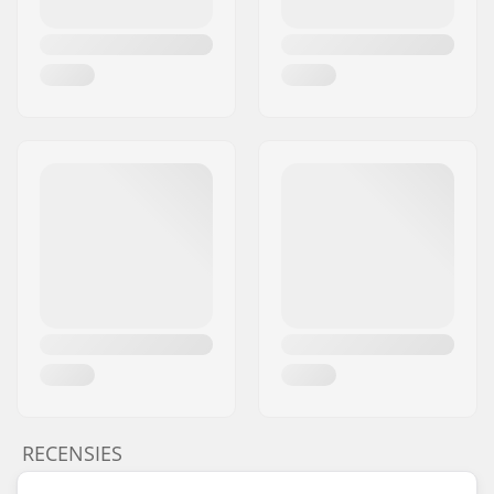
Trapas Diameter:
19 mm
Pedalen materiaal:
Plastic
Aantal spaken:
36
BMX Type Velg:
Velg met enkele wand
Ketting type:
Single speed
Montage:
Gedeeltelijk
gemonteerd
RECENSIES