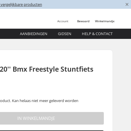
×
 vergelijkbare producten
Account
Bewaard
Winkelmandje
AANBIEDINGEN
GIDSEN
HELP & CONTACT
0'' Bmx Freestyle Stuntfiets
oduct. Kan helaas niet meer geleverd worden
IN WINKELMANDJE