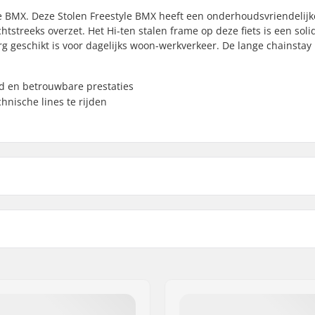
e BMX. Deze Stolen Freestyle BMX heeft een onderhoudsvriendelijk
tstreeks overzet. Het Hi-ten stalen frame op deze fiets is een soli
rg geschikt is voor dagelijks woon-werkverkeer. De lange chainstay 
d en betrouwbare prestaties
hnische lines te rijden
 BMX
Stem diameter:
Headsettype:
.2cm)
Headtube hoek:
BMX Rem Meegeleverd:
2cm)
Gyro compatibel: