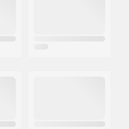
:
No
25/9
165mm, Three-piece
9/16"
Bout
Right
Chromoly Staal
Mid
, Sealed
19 mm
Plastic
36
Single-walled rear rim, Single-
walled front rim
Single speed
Gedeeltelijk gemonteerd