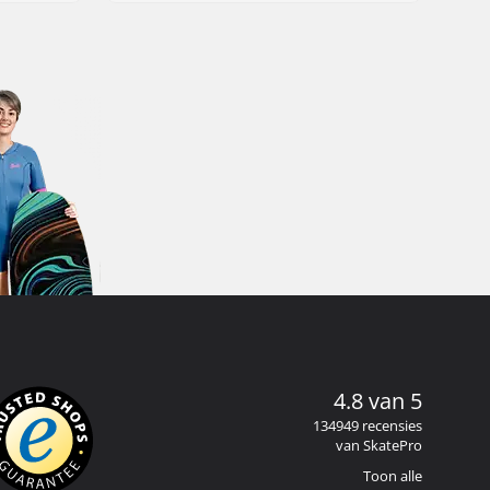
4.8 van 5
134949 recensies
van SkatePro
Toon alle