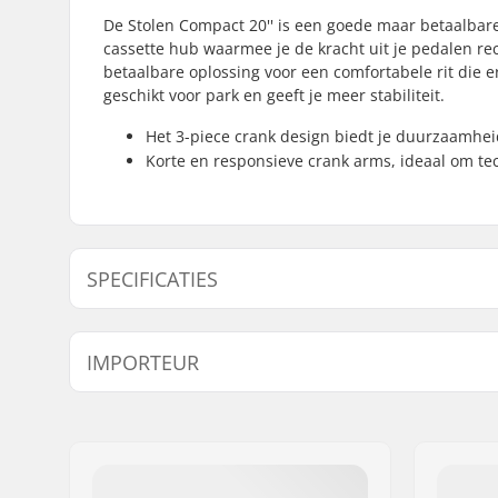
De Stolen Compact 20'' is een goede maar betaalbar
cassette hub waarmee je de kracht uit je pedalen rech
betaalbare oplossing voor een comfortabele rit die e
geschikt voor park en geeft je meer stabiliteit.
Het 3-piece crank design biedt je duurzaamhei
Korte en responsieve crank arms, ideaal om tec
SPECIFICATIES
BMX Discipline:
Freestyle
IMPORTEUR
Wieldiameter:
20"
Frame Top Tube:
19.75" (50
Naam:
Centrano ApS
Bar ontwerp:
Two-piece
Adres:
Omega 6
Stuur hoogte:
8.75" (22.
Postcode:
8382
Backsweep:
Ja