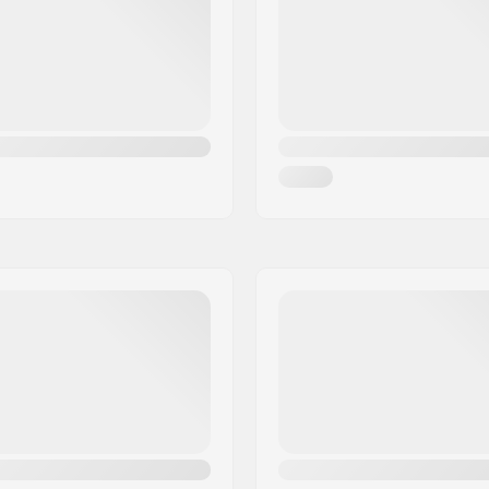
Gyro systeem inbegrepen
Niet verzegelde lagers
orkant
Gear ratio:
)
Crank Lengte/Type:
Pedaal as diameter:
Tandwiel installatie:
el
Driver side:
d
Crank materiaal:
Bottom Bracket:
Trapas Diameter:
Pedalen materiaal:
grepen
Aantal spaken:
4mm
BMX Type Velg:
Ketting type:
p load
Montage: