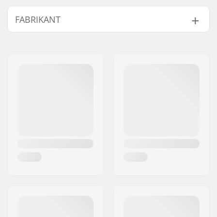
Type:
Ski boot bag
FABRIKANT
Hoogte x Breedte x
52 x 25 x 34 cm
Diepte:
Naam:
Centrano ApS
Activiteit:
Wintersport
Adres:
Omega 6
Postcode:
8382
Woonplaats:
Hinnerup
Land:
Denemarken