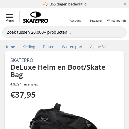
×
365 dagen bedenktijd
4.8 van 5
Menu
Account
Bewaard
Winkelmandje
Home
Kleding
Tassen
Wintersport
Alpine Skis
SKATEPRO
DeLuxe Helm en Boot/Skate
Bag
4,9
//
94 recensies
€37,95