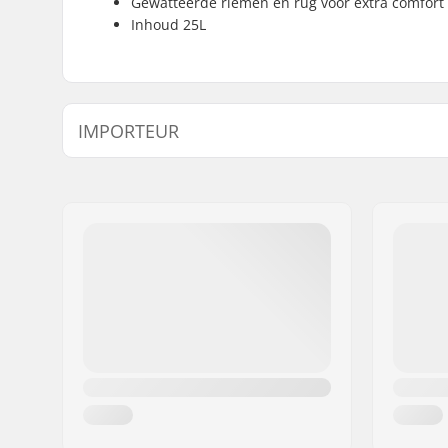
Gewatteerde riemen en rug voor extra comfort
Inhoud 25L
IMPORTEUR
Naam:
Centrano ApS
Adres:
Omega 6
Postcode:
8382
Woonplaats:
Hinnerup
Land:
Denemarken