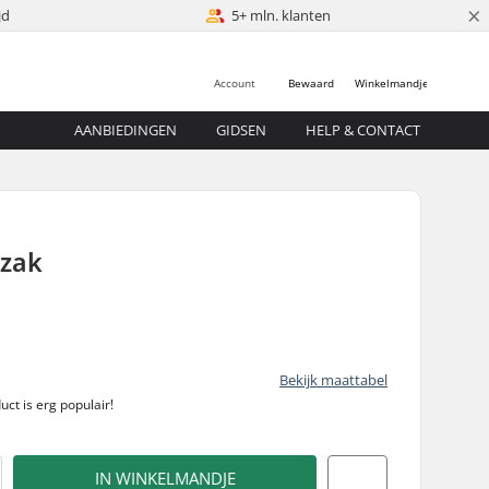
×
jd
5+ mln. klanten
Account
Bewaard
Winkelmandje
AANBIEDINGEN
GIDSEN
HELP & CONTACT
zak
Bekijk maattabel
duct is
erg populair!
IN WINKELMANDJE