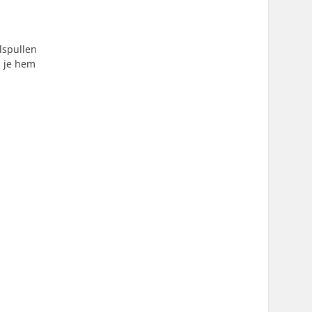
lspullen
s je hem