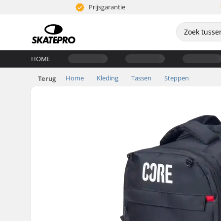
Prijsgarantie
HOME
Home
Kleding
Tassen
Steppen
Terug