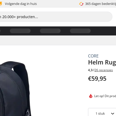
Volgende dag in huis
365 dagen bedenkti
CORE
Helm Rug
4,3
//
26 recensies
€59,95
Let op! Dit pro
1
stuk