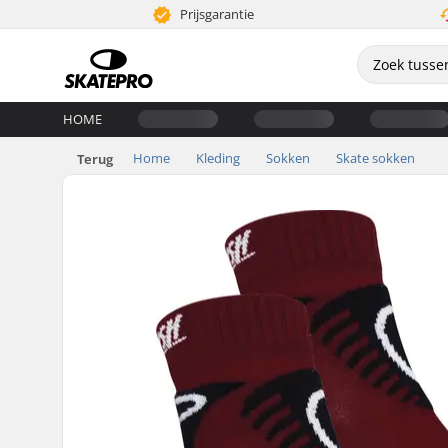
Prijsgarantie
HOME
Home
Kleding
Sokken
Skate sokken
Terug