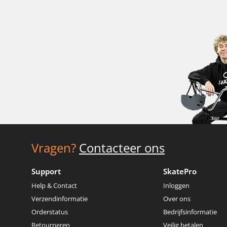
Vragen?
Contacteer ons
Support
SkatePro
Help & Contact
Inloggen
Verzendinformatie
Over ons
Orderstatus
Bedrijfsinformatie
Retourneren
Veilig betalen