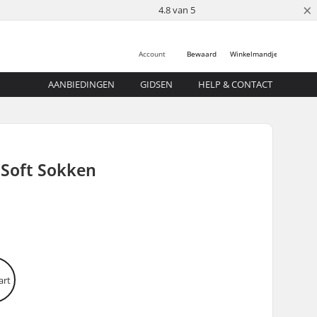
×
4.8 van 5
Account
Bewaard
Winkelmandje
AANBIEDINGEN
GIDSEN
HELP & CONTACT
 Soft Sokken