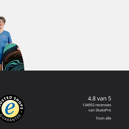
4.8 van 5
134952 recensies
van SkatePro
Toon alle