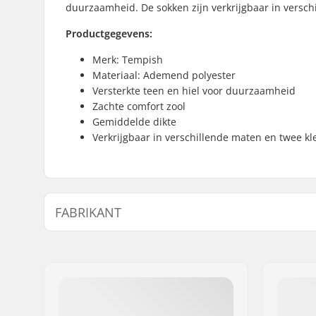
duurzaamheid. De sokken zijn verkrijgbaar in versc
Productgegevens:
Merk: Tempish
Materiaal: Ademend polyester
Versterkte teen en hiel voor duurzaamheid
Zachte comfort zool
Gemiddelde dikte
Verkrijgbaar in verschillende maten en twee k
FABRIKANT
Naam:
TEMPISH s.r.o.
Adres:
Bratrí Wolfu 495/16
Postcode:
779 00
Woonplaats:
Olomouc