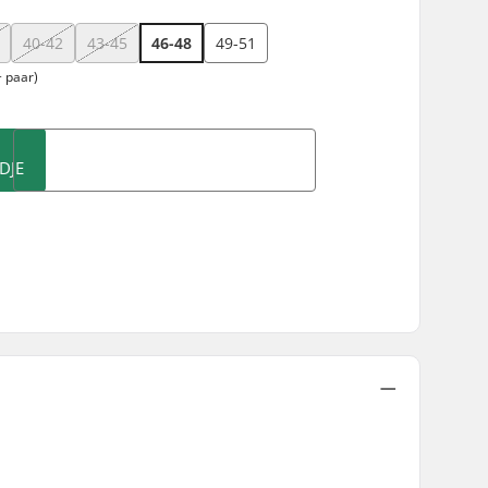
40-42
43-45
46-48
49-51
 paar)
DJE