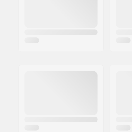
Land:
Tsjechië