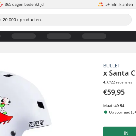
365 dagen bedenktijd
5+ mln. klanten
BULLET
x Santa 
4,7
//
22 recensies
€59,95
Maat:
49-54
Op voorraad (5+
IN