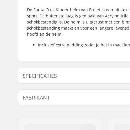
De Santa Cruz Kinder helm van Bullet is een uitsteke
sport. De buitenste laag is gemaakt van Acrylonitri
schokbestendig is. De helm is uitgerust met een bin
schokbestending maakt en voor een langere levensdu
hoofd en de helm.
Inclusief extra padding zodat je het in maat ku
SPECIFICATIES
Binnen afmeting:
49cm, 50c
FABRIKANT
54cm
In maat verstelbaar:
Niet
Naam:
Circus Circus ApS
Certificeringen:
EN 1078
Adres:
Australiensvej 20. st. th.
Buitenkant type:
ABS
Postcode:
2100