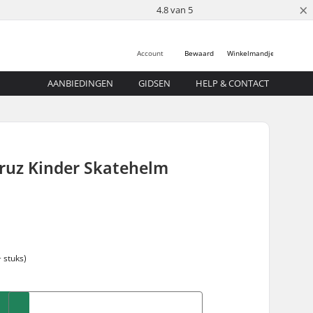
×
4.8 van 5
Account
Bewaard
Winkelmandje
AANBIEDINGEN
GIDSEN
HELP & CONTACT
Cruz Kinder Skatehelm
 stuks)