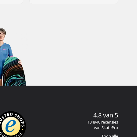
4.8 van 5
134940 recensies
van SkatePro
Toon alle