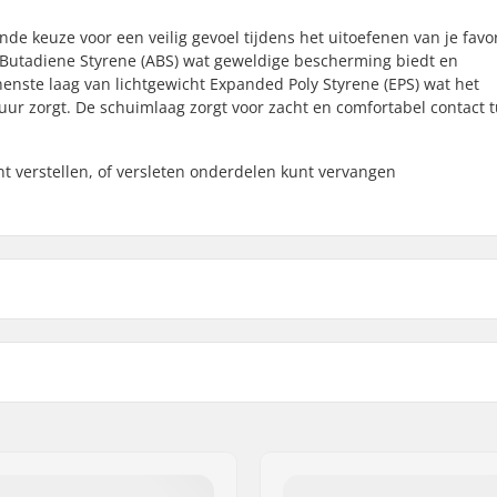
nde keuze voor een veilig gevoel tijdens het uitoefenen van je favo
le Butadiene Styrene (ABS) wat geweldige bescherming biedt en
nenste laag van lichtgewicht Expanded Poly Styrene (EPS) wat het
ur zorgt. De schuimlaag zorgt voor zacht en comfortabel contact t
nt verstellen, of versleten onderdelen kunt vervangen
m, 51cm, 52cm, 53cm,
Binnenste schaal type:
Voering materiaal:
Dikte voering:
Extra vulling inbegrepen:
Gewicht: