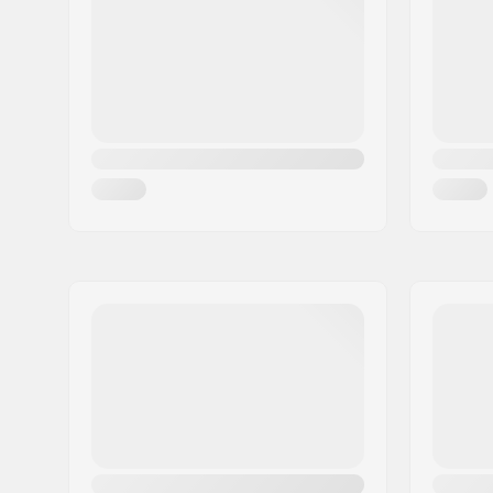
Woonplaats:
Copenhagen
Land:
Denemarken