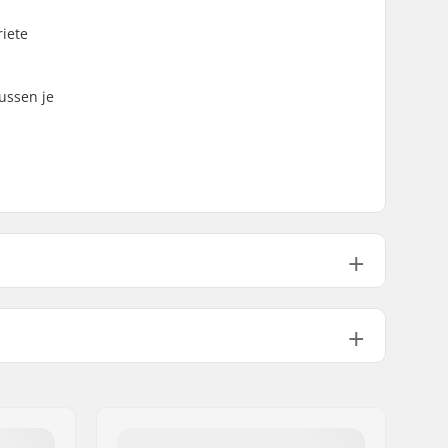
riete
ussen je
EPS
Schuimrubber
2mm
Ja
450g