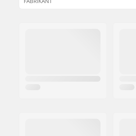
FABRIKANT
Naam:
Source Europe GmbH
Adres:
Am Kuckhofer Feld 13A
Postcode:
41470
Woonplaats:
Neuss
Land:
Duitsland