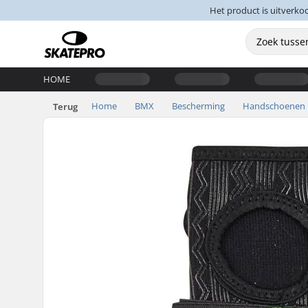
Het product is uitverko
HOME
Home
BMX
Bescherming
Handschoenen
Terug