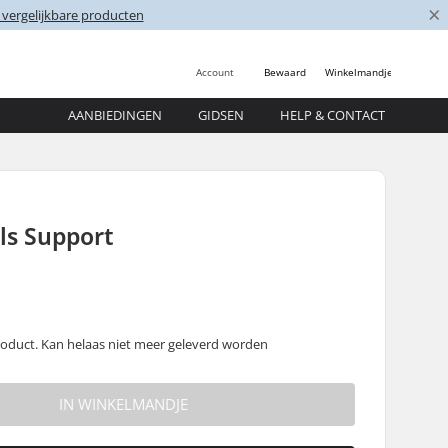
×
 vergelijkbare producten
Account
Bewaard
Winkelmandje
AANBIEDINGEN
GIDSEN
HELP & CONTACT
ls Support
oduct. Kan helaas niet meer geleverd worden
IN WINKELMANDJE