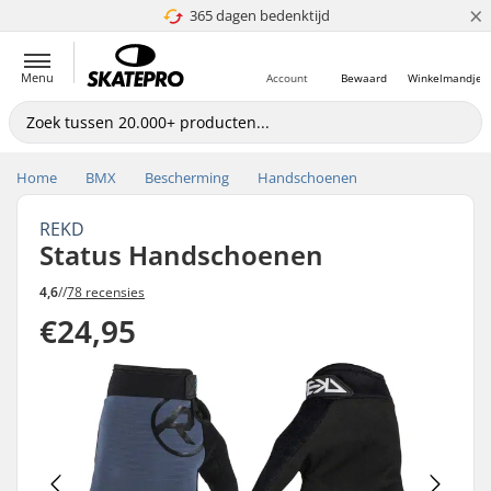
×
365 dagen bedenktijd
4.8 van 5
Menu
Account
Bewaard
Winkelmandje
Home
BMX
Bescherming
Handschoenen
REKD
Status Handschoenen
4,6
//
78 recensies
€24,95