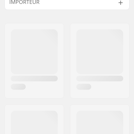
IMPORTEUR
Naam:
Centrano ApS
Adres:
Omega 6
Postcode:
8382
Woonplaats:
Hinnerup
Land:
Denemarken