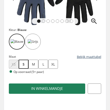
Kleur:
Blauw
Maat
Bekijk maattabel
XS
S
M
L
XL
Op voorraad (5+ paar)
IN WINKELMANDJE