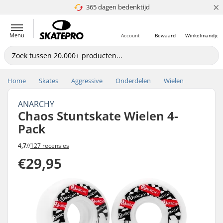
×
365 dagen bedenktijd
4.8 van 5
Menu
Account
Bewaard
Winkelmandje
Home
Skates
Aggressive
Onderdelen
Wielen
ANARCHY
Chaos Stuntskate Wielen 4-
Pack
4,7
//
127 recensies
€29,95