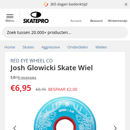
×
365 dagen bedenktijd
4.8 van 5
Menu
Account
Bewaard
Winkelmandje
Home
Skates
Aggressive
Onderdelen
Wielen
RED EYE WHEEL CO
Josh Glowicki Skate Wiel
5,0
//
4 recensies
€6,95
€8,95
BESPAAR
€2,00