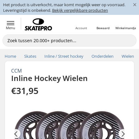
×
Het product is uitverkocht, maar komt mogelijk weer op voorraad.
Leveringstijd is onbekend.
Bekijk vergelijkbare producten
Menu
Account
Bewaard
Winkelmandje
Home
Skates
Inline / Street hockey
Onderdelen
Wielen
CCM
Inline Hockey Wielen
€31,95