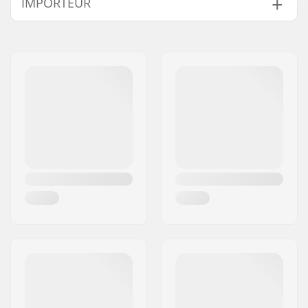
IMPORTEUR
Gewicht:
22.7g
Naam:
Centrano ApS
Adres:
Omega 6
Postcode:
8382
Woonplaats:
Hinnerup
Land:
Denemarken