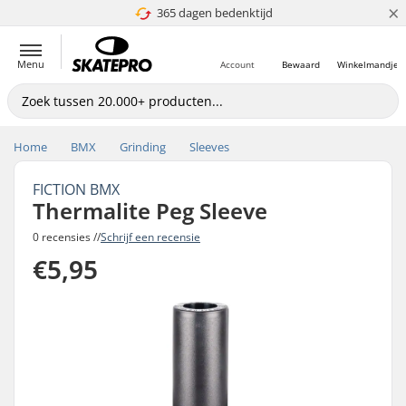
×
365 dagen bedenktijd
4.8 van 5
Menu
Account
Bewaard
Winkelmandje
Home
BMX
Grinding
Sleeves
FICTION BMX
Thermalite Peg Sleeve
0 recensies //
Schrijf een recensie
€5,95