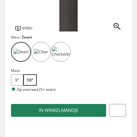
Video
Kleur:
Zwart
Maat
9"
10"
Op voorraad (5+ stuks)
IN WINKELMANDJE