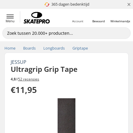
×
365 dagen bedenktijd
4.8 van 5
Menu
Account
Bewaard
Winkelmandje
Home
Boards
Longboards
Griptape
JESSUP
Ultragrip Grip Tape
4,8
//
52 recensies
€11,95