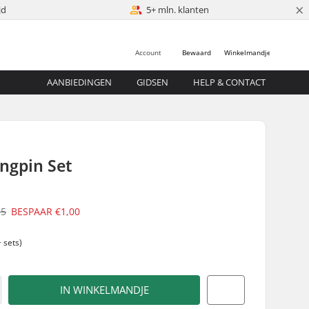
×
jd
5+ mln. klanten
Account
Bewaard
Winkelmandje
AANBIEDINGEN
GIDSEN
HELP & CONTACT
ngpin Set
95
BESPAAR
€1,00
 sets)
IN WINKELMANDJE