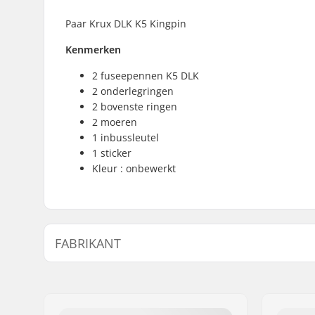
Paar Krux DLK K5 Kingpin
Kenmerken
2 fuseepennen K5 DLK
2 onderlegringen
2 bovenste ringen
2 moeren
1 inbussleutel
1 sticker
Kleur : onbewerkt
FABRIKANT
Naam:
Centrano
Adres:
Omega 6
Postcode:
8382