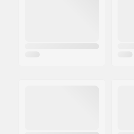
Woonplaats:
Hinnerup
Land:
Denemarken