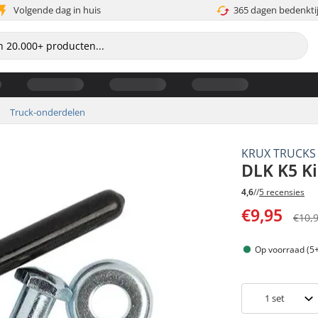
Volgende dag in huis
365 dagen bedenkti
Truck-onderdelen
KRUX TRUCKS
DLK K5 Ki
4,6
//
5 recensies
€9,95
€10,
Op voorraad (5+
1
set