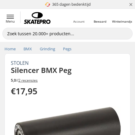
×
5+ mln. klanten
Prijsgarantie
365 dagen bedenktijd
Volgende dag in huis
Menu
Account
Bewaard
Winkelmandje
Home
BMX
Grinding
Pegs
STOLEN
Silencer BMX Peg
5,0
//
2 recensies
€17,95