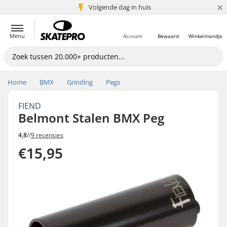
×
Volgende dag in huis
5+ mln. klanten
Menu
Account
Bewaard
Winkelmandje
Home
BMX
Grinding
Pegs
FIEND
Belmont Stalen BMX Peg
4,8
//
9 recensies
€15,95