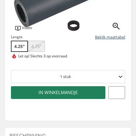
Video
Lengte
Bekijk maattabel
4.25"
4.75"
Let op!
Slechts 3 op voorraad
1
stuk
IN WINKELMANDJE
BESCHRIJVING