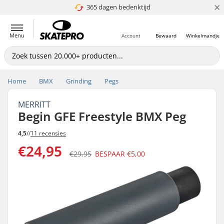
×
365 dagen bedenktijd
4.8 van 5
Menu
Account
Bewaard
Winkelmandje
Home
BMX
Grinding
Pegs
MERRITT
Begin GFE Freestyle BMX Peg
4,5
//
11 recensies
€24,95
€29,95
BESPAAR
€5,00