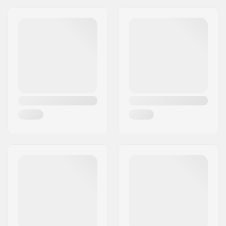
Adres:
RICHARD-BYRD-STR. 12
verpakking:
Postcode:
50829
Gewicht per peg:
202g
Woonplaats:
Köln
Land:
Duitsland