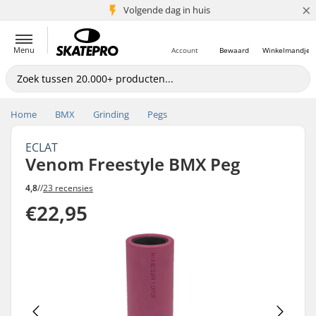
×
Volgende dag in huis
5+ mln. klanten
Menu
Account
Bewaard
Winkelmandje
Home
BMX
Grinding
Pegs
ECLAT
Venom Freestyle BMX Peg
4,8
//
23 recensies
€22,95