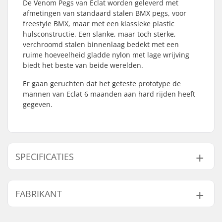
De Venom Pegs van Eclat worden geleverd met
afmetingen van standaard stalen BMX pegs, voor
freestyle BMX, maar met een klassieke plastic
hulsconstructie. Een slanke, maar toch sterke,
verchroomd stalen binnenlaag bedekt met een
ruime hoeveelheid gladde nylon met lage wrijving
biedt het beste van beide werelden.
Er gaan geruchten dat het geteste prototype de
mannen van Eclat 6 maanden aan hard rijden heeft
gegeven.
SPECIFICATIES
As diameter:
10mm, 14mm
FABRIKANT
Peg-lengte:
12.2cm
Materiaal:
Chromoly Staal, Nylon
Naam:
We Make Things GmbH
Aantal per
1