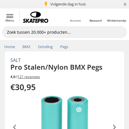
×
Volgende dag in huis
5+ mln. klanten
Menu
Account
Bewaard
Winkelmandje
Home
BMX
Grinding
Pegs
SALT
Pro Stalen/Nylon BMX Pegs
4,6
//
121 recensies
€30,95