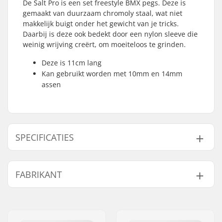
De Salt Pro is een set freestyle BMX pegs. Deze is
gemaakt van duurzaam chromoly staal, wat niet
makkelijk buigt onder het gewicht van je tricks.
Daarbij is deze ook bedekt door een nylon sleeve die
weinig wrijving creërt, om moeiteloos te grinden.
Deze is 11cm lang
Kan gebruikt worden met 10mm en 14mm
assen
SPECIFICATIES
As diameter:
10mm, 14mm
FABRIKANT
Peg-lengte:
11cm
Materiaal:
Chromoly Staal, Nylon
Naam:
We Make Things GmbH
Aantal per
2
Adres:
RICHARD-BYRD-STR. 12
verpakking: