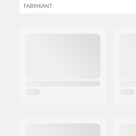
FABRIKANT
Naam:
Source Europe GmbH
Adres:
Am Kuckhofer Feld 13A
Postcode:
41470
Woonplaats:
Neuss
Land:
Duitsland