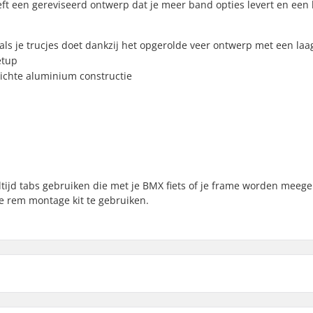
eft een gereviseerd ontwerp dat je meer band opties levert en een 
ls je trucjes doet dankzij het opgerolde veer ontwerp met een laag
etup
lichte aluminium constructie
ijd tabs gebruiken die met je BMX fiets of je frame worden meege
e rem montage kit te gebruiken.
Gewicht: