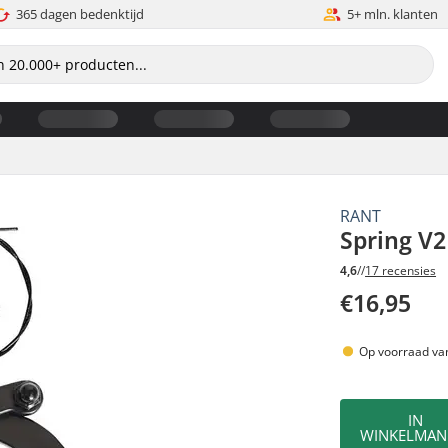
365 dagen bedenktijd
5+ mln. klanten
RANT
Spring V
4,6
//
17 recensies
€16,95
Op voorraad va
IN
WINKELMAN