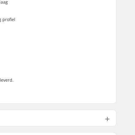
laag
 profiel
leverd.
159g