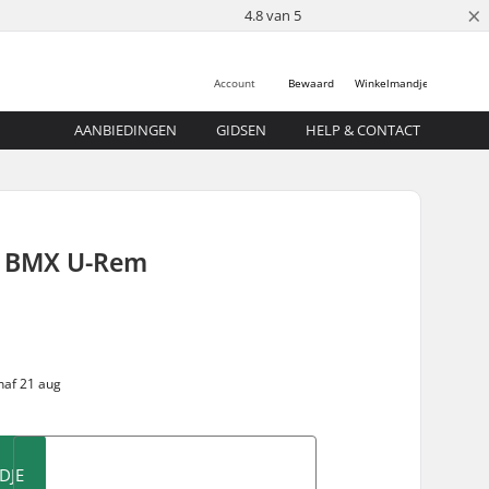
×
4.8 van 5
Account
Bewaard
Winkelmandje
AANBIEDINGEN
GIDSEN
HELP & CONTACT
2 BMX U-Rem
naf 21 aug
DJE