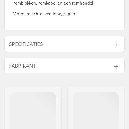
remblokken, remkabel en een remhendel.
Veren en schroeven inbegrepen.
SPECIFICATIES
Lengte kabel:
130cm
FABRIKANT
BMX Brake:
Rear
Gyro compatibel:
Nee
Naam:
We Make Things GmbH
Gewicht:
394g
Adres:
RICHARD-BYRD-STR. 12
Postcode:
50829
Woonplaats:
Köln
Land:
Duitsland