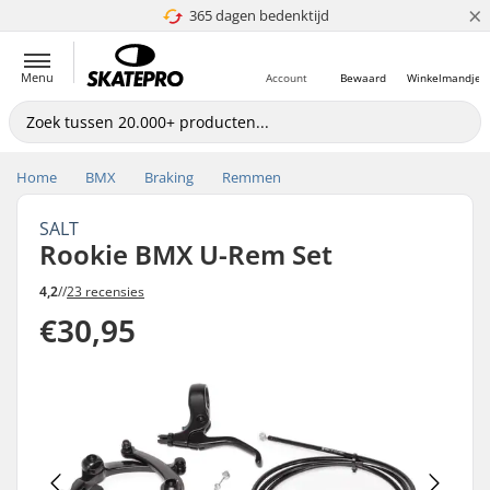
×
365 dagen bedenktijd
4.8 van 5
Menu
Account
Bewaard
Winkelmandje
Home
BMX
Braking
Remmen
SALT
Rookie BMX U-Rem Set
4,2
//
23 recensies
€30,95