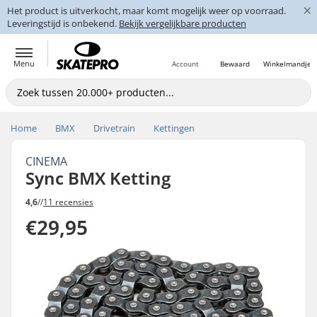
×
Het product is uitverkocht, maar komt mogelijk weer op voorraad.
Leveringstijd is onbekend.
Bekijk vergelijkbare producten
Menu
Account
Bewaard
Winkelmandje
Home
BMX
Drivetrain
Kettingen
CINEMA
Sync BMX Ketting
4,6
//
11 recensies
€29,95