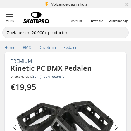
×
Volgende dag in huis
5+ mln. klanten
Menu
Account
Bewaard
Winkelmandje
Home
BMX
Drivetrain
Pedalen
PREMIUM
Kinetic PC BMX Pedalen
0 recensies //
Schrijf een recensie
€19,95