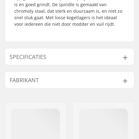
is en goed grindt. De spindle is gemaakt van
chromoly staal, dat sterk en duurzaam is, en niet zo
snel stuk gaat. Met losse kogellagers is het ideaal
voor iedereen die niet door modder en vuil rijdt.
SPECIFICATIES
Spindle:
Chromoly
FABRIKANT
Lagers:
Loose Ball
Pedaal as diameter:
9/16"
Naam:
Haro Bikes Europe GmbH
Pedalen materiaal:
Nylon
Adres:
Max-Planck-Strasse 54
Gewicht:
335g
Postcode:
32107
Woonplaats:
Bad Salzuflen
Land:
Duitsland