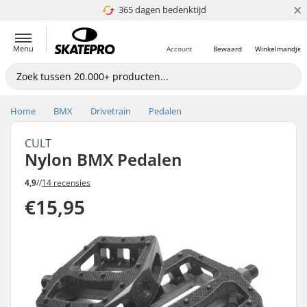
×
365 dagen bedenktijd
4.8 van 5
Menu
Account
Bewaard
Winkelmandje
Home
BMX
Drivetrain
Pedalen
CULT
Nylon BMX Pedalen
4,9
//
14 recensies
€15,95