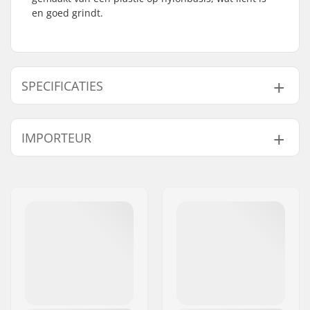
en goed grindt.
SPECIFICATIES
Pedaal as diameter:
9/16"
IMPORTEUR
Pedalen materiaal:
Nylon
Gewicht:
450g
Naam:
Centrano ApS
Adres:
Omega 6
Postcode:
8382
Woonplaats:
Hinnerup
Land:
Denemarken