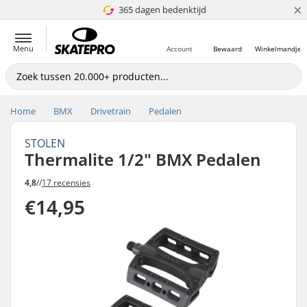
×
365 dagen bedenktijd
4.8 van 5
Menu
Account
Bewaard
Winkelmandje
Home
BMX
Drivetrain
Pedalen
STOLEN
Thermalite 1/2" BMX Pedalen
4,8
//
17 recensies
€14,95