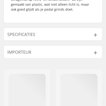
gemaakt van plastic, wat niet alleen licht is, maar
ook goed glijdt als je pedal grinds doet.
SPECIFICATIES
Pedaal as diameter:
1/2"
IMPORTEUR
Pedalen materiaal:
Plastic
Gewicht:
391g
Naam:
Centrano ApS
Adres:
Omega 6
Postcode:
8382
Woonplaats:
Hinnerup
Land:
Denemarken