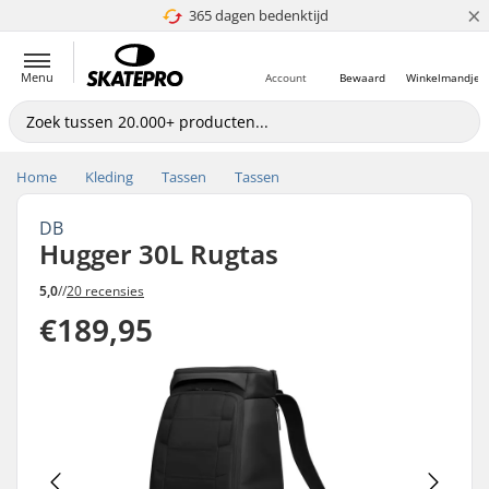
×
365 dagen bedenktijd
4.8 van 5
Menu
Account
Bewaard
Winkelmandje
Home
Kleding
Tassen
Tassen
DB
Hugger 30L Rugtas
5,0
//
20 recensies
€189,95