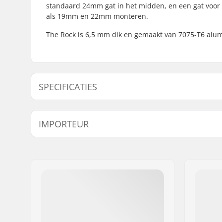
standaard 24mm gat in het midden, en een gat voor
als 19mm en 22mm monteren.
The Rock is 6,5 mm dik en gemaakt van 7075-T6 alu
SPECIFICATIES
Aantal tanden:
25T
IMPORTEUR
Tandwiel installatie:
19mm, 22
Naam:
Centrano ApS
Adres:
Omega 6
Postcode:
8382
Woonplaats:
Hinnerup
Land:
Denemarken