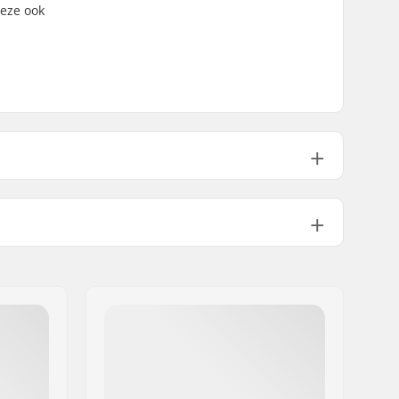
eze ook
100g
Nee