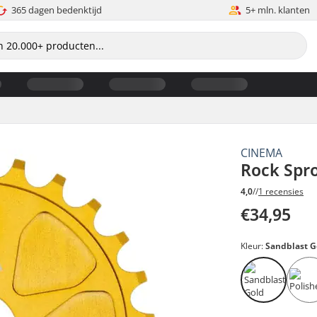
365 dagen bedenktijd
5+ mln. klanten
CINEMA
Rock Spr
4,0
//
1 recensies
€34,95
Kleur:
Sandblast G