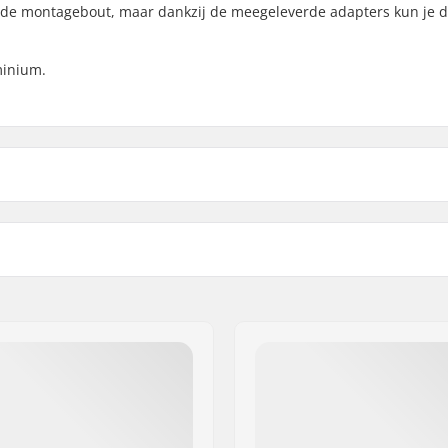
 de montagebout, maar dankzij de meegeleverde adapters kun je d
minium.
Gewicht:
mm, 24mm, Boltless
Sprocket guard: