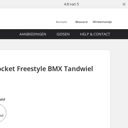
×
4.8 van 5
Account
Bewaard
Winkelmandje
AANBIEDINGEN
GIDSEN
HELP & CONTACT
ocket Freestyle BMX Tandwiel
old