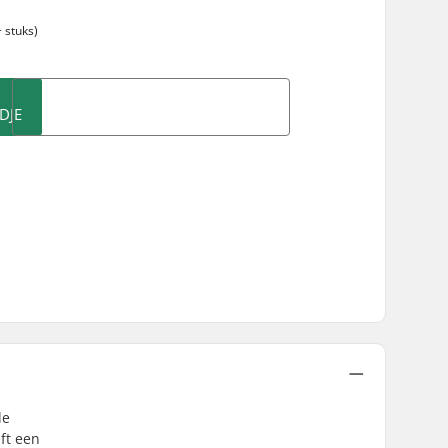
 stuks)
DJE
le
ft een