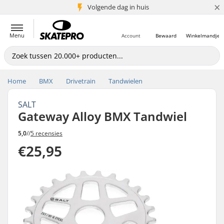
×
Volgende dag in huis
5+ mln. klanten
Menu
Account
Bewaard
Winkelmandje
Home
BMX
Drivetrain
Tandwielen
SALT
Gateway Alloy BMX Tandwiel
5,0
//
5 recensies
€25,95