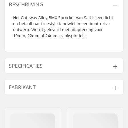
BESCHRIJVING
Het Gateway Alloy BMX Sprocket van Salt is een licht
en betaalbaar freestyle tandwiel in een bout-drive
ontwerp. Wordt geleverd met adapterring voor
19mm, 22mm of 24mm crankspindels.
SPECIFICATIES
Aantal tanden:
25T
FABRIKANT
Tandwiel installatie:
19mm, 22mm, 24mm,
Bout
Naam:
We Make Things GmbH
Sprocket guard:
Nee
Adres:
RICHARD-BYRD-STR. 12
Postcode:
50829
Woonplaats:
Köln