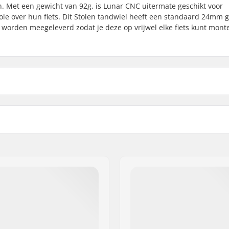
en. Met een gewicht van 92g, is Lunar CNC uitermate geschikt voor
le over hun fiets. Dit Stolen tandwiel heeft een standaard 24mm g
orden meegeleverd zodat je deze op vrijwel elke fiets kunt mont
Gewicht:
mm, 24mm, Bout
Sprocket guard: