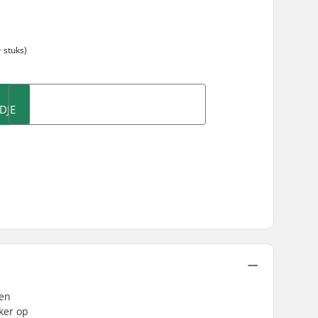
 stuks)
DJE
een
ker op