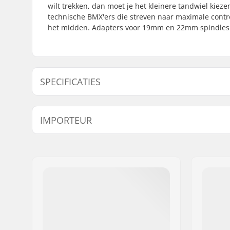
wilt trekken, dan moet je het kleinere tandwiel kiez
technische BMX'ers die streven naar maximale contro
het midden. Adapters voor 19mm en 22mm spindles w
SPECIFICATIES
Aantal tanden:
25T, 28T
IMPORTEUR
Tandwiel installatie:
19mm, 22
Naam:
Centrano ApS
Adres:
Omega 6
Postcode:
8382
Woonplaats:
Hinnerup
Land:
Denemarken