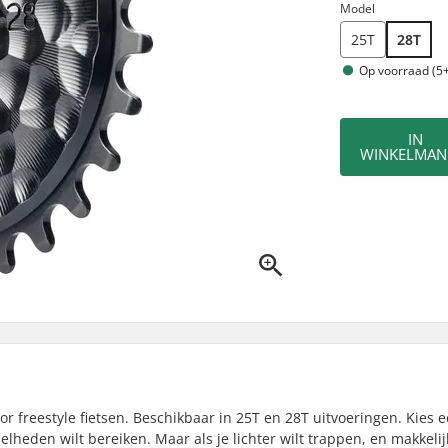
Model
25T
28T
Op voorraad (5+
IN
WINKELMAN
r freestyle fietsen. Beschikbaar in 25T en 28T uitvoeringen. Kies 
lheden wilt bereiken. Maar als je lichter wilt trappen, en makkelij