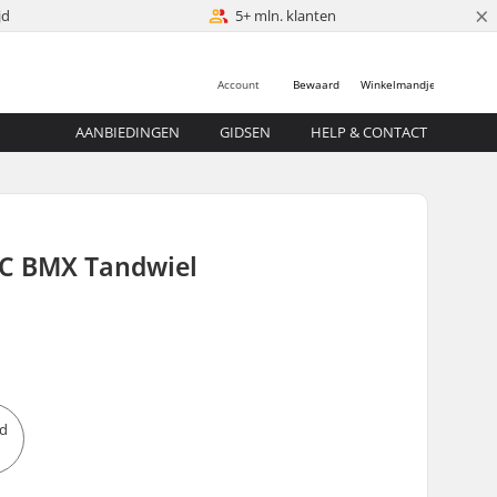
×
jd
5+ mln. klanten
Account
Bewaard
Winkelmandje
AANBIEDINGEN
GIDSEN
HELP & CONTACT
C BMX Tandwiel