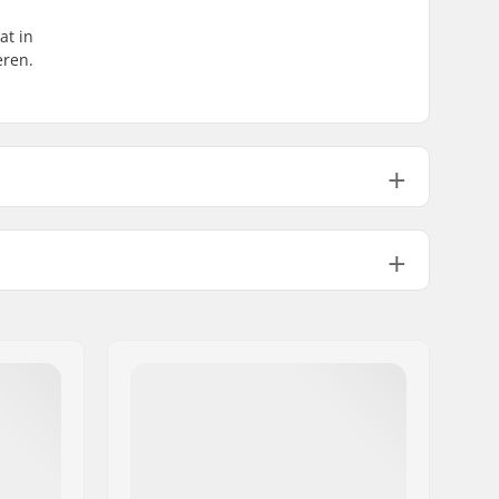
at in
eren.
92g
Nee