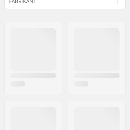
FABRIKANT
Tandwiel installatie:
19mm, 22mm, 24mm,
Bout
Naam:
Source Europe GmbH
Sprocket guard:
Nee
Adres:
Am Kuckhofer Feld 13A
Postcode:
41470
Woonplaats:
Neuss
Land:
Duitsland