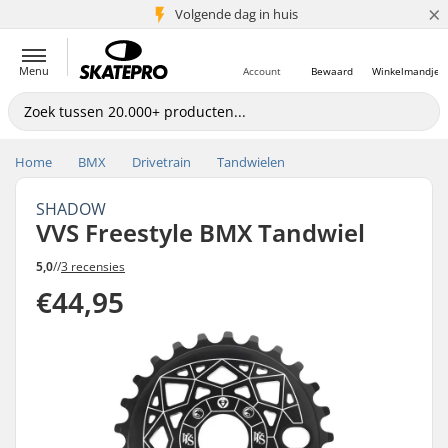
×
Volgende dag in huis
5+ mln. klanten
Menu
Account
Bewaard
Winkelmandje
Home
BMX
Drivetrain
Tandwielen
SHADOW
VVS Freestyle BMX Tandwiel
5,0
//
3 recensies
€44,95