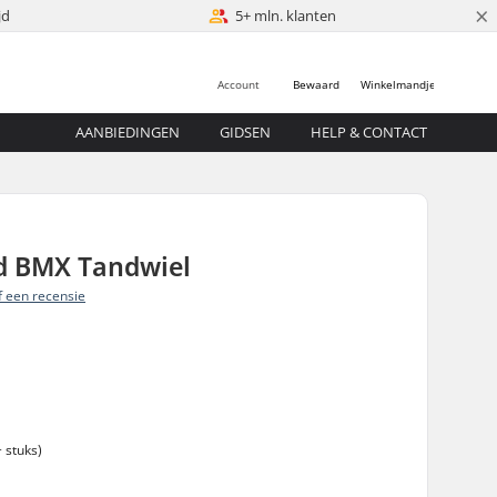
×
jd
5+ mln. klanten
Account
Bewaard
Winkelmandje
AANBIEDINGEN
GIDSEN
HELP & CONTACT
id BMX Tandwiel
jf een recensie
 stuks)