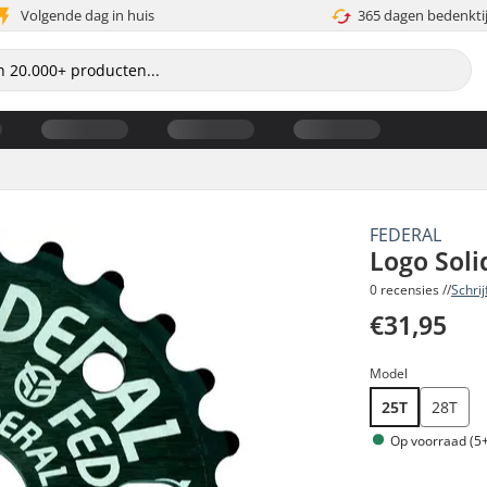
Volgende dag in huis
365 dagen bedenkti
FEDERAL
Logo Sol
0 recensies //
Schri
€31,95
Model
25T
28T
Op voorraad (5+