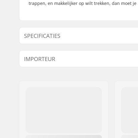
trappen, en makkelijker op wilt trekken, dan moet je 
SPECIFICATIES
Aantal tanden:
25T, 28T
IMPORTEUR
Tandwiel installatie:
Bout
Naam:
Centrano ApS
Adres:
Omega 6
Postcode:
8382
Woonplaats:
Hinnerup
Land:
Denemarken