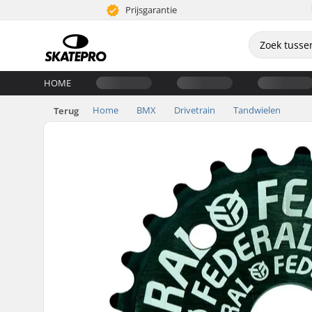
Prijsgarantie
HOME
Home
BMX
Drivetrain
Tandwielen
Terug