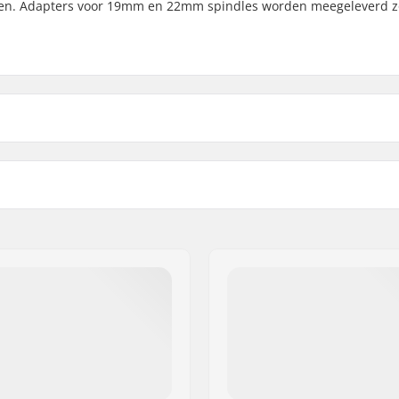
den. Adapters voor 19mm en 22mm spindles worden meegeleverd z
Gewicht:
mm, 24mm, Bout
Sprocket guard: