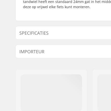
tandwiel heeft een standaard 24mm gat in het mid
deze op vrijwel elke fiets kunt monteren.
SPECIFICATIES
Aantal tanden:
25T
IMPORTEUR
Tandwiel installatie:
19mm, 22
Naam:
Centrano ApS
Adres:
Omega 6
Postcode:
8382
Woonplaats:
Hinnerup
Land:
Denemarken