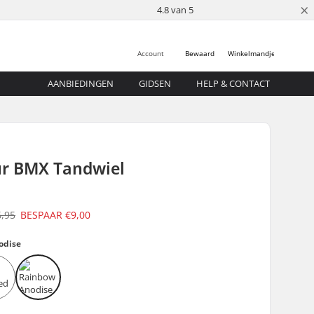
×
4.8 van 5
Account
Bewaard
Winkelmandje
AANBIEDINGEN
GIDSEN
HELP & CONTACT
r BMX Tandwiel
6,95
BESPAAR
€9,00
odise