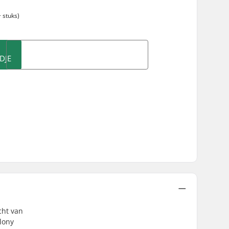
 stuks)
DJE
cht van
lony