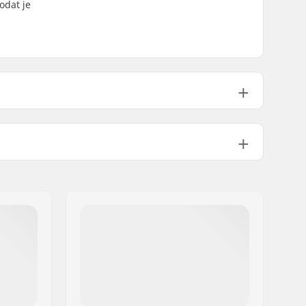
odat je
56g
Nee