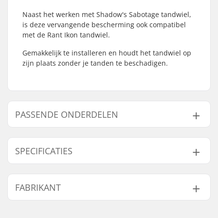
Naast het werken met Shadow's Sabotage tandwiel,
is deze vervangende bescherming ook compatibel
met de Rant Ikon tandwiel.
Gemakkelijk te installeren en houdt het tandwiel op
zijn plaats zonder je tanden te beschadigen.
PASSENDE ONDERDELEN
Vind producten die samen gaan met Shadow
Sabotage Replacement Guard:
SPECIFICATIES
Aantal tanden:
25T, 28T
FABRIKANT
Sprocket guard:
Alleen Guard
Passende onderdelen
Naam:
Source Europe GmbH