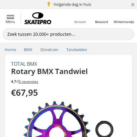
×
Volgende dag in huis
5+ mln. klanten
Menu
Account
Bewaard
Winkelmandje
Home
BMX
Drivetrain
Tandwielen
TOTAL BMX
Rotary BMX Tandwiel
4,7
//
6 recensies
€67,95