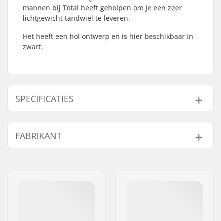
mannen bij Total heeft geholpen om je een zeer
lichtgewicht tandwiel te leveren.
Het heeft een hol ontwerp en is hier beschikbaar in
zwart.
SPECIFICATIES
Aantal tanden:
25T
FABRIKANT
Tandwiel installatie:
19mm, 22mm, 24mm,
Bout
Naam:
TRAFFIC GmbH
Gewicht:
68g
Adres:
Richard-Byrd-Str.12
Sprocket guard:
Nee
Postcode:
50829
Woonplaats:
Köln
Land:
Duitsland