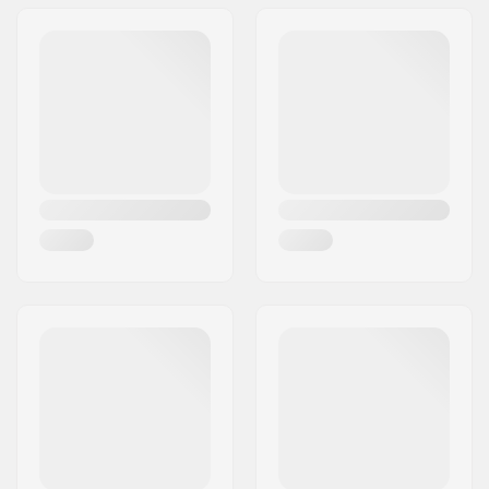
Adres:
RICHARD-BYRD-STR. 12
Postcode:
50829
Woonplaats:
Köln
Land:
Duitsland