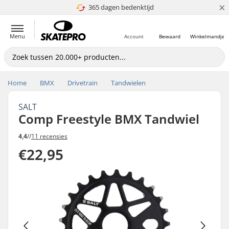
×
365 dagen bedenktijd
4.8 van 5
Menu
Account
Bewaard
Winkelmandje
Home
BMX
Drivetrain
Tandwielen
SALT
Comp Freestyle BMX Tandwiel
4,4
//
11 recensies
€22,95