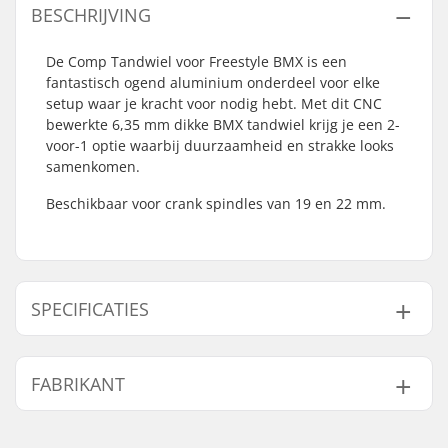
BESCHRIJVING
De Comp Tandwiel voor Freestyle BMX is een
fantastisch ogend aluminium onderdeel voor elke
setup waar je kracht voor nodig hebt. Met dit CNC
bewerkte 6,35 mm dikke BMX tandwiel krijg je een 2-
voor-1 optie waarbij duurzaamheid en strakke looks
samenkomen.
Beschikbaar voor crank spindles van 19 en 22 mm.
SPECIFICATIES
Aantal tanden:
25T
FABRIKANT
Tandwiel installatie:
19mm, 22mm
Sprocket guard:
Nee
Naam:
We Make Things GmbH