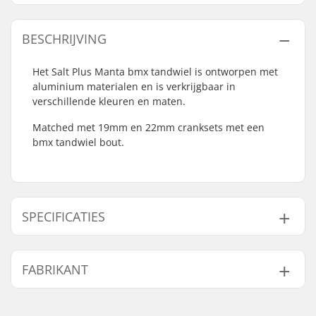
BESCHRIJVING
Het Salt Plus Manta bmx tandwiel is ontworpen met
aluminium materialen en is verkrijgbaar in
verschillende kleuren en maten.
Matched met 19mm en 22mm cranksets met een
bmx tandwiel bout.
SPECIFICATIES
Aantal tanden:
25T, 28T
FABRIKANT
Tandwiel installatie:
Bout
Gewicht:
59g
Naam:
We Make Things GmbH
Sprocket guard:
Nee