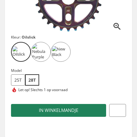
Kleur:
Oilslick
Model
25T
28T
Let op!
Slechts 1 op voorraad
IN WINKELMANDJE