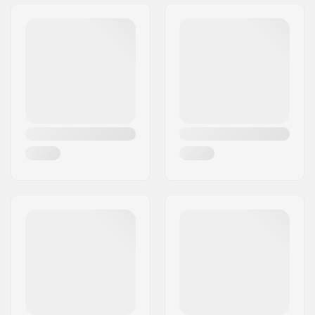
Adres:
RICHARD-BYRD-STR. 12
Postcode:
50829
Woonplaats:
Köln
Land:
Duitsland