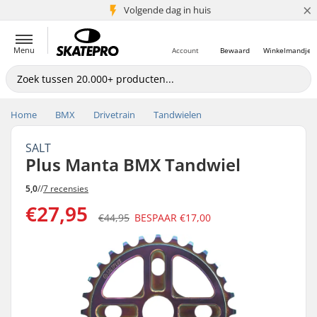
×
Volgende dag in huis
5+ mln. klanten
Menu
Account
Bewaard
Winkelmandje
Home
BMX
Drivetrain
Tandwielen
SALT
Plus Manta BMX Tandwiel
5,0
//
7 recensies
€27,95
€44,95
BESPAAR
€17,00