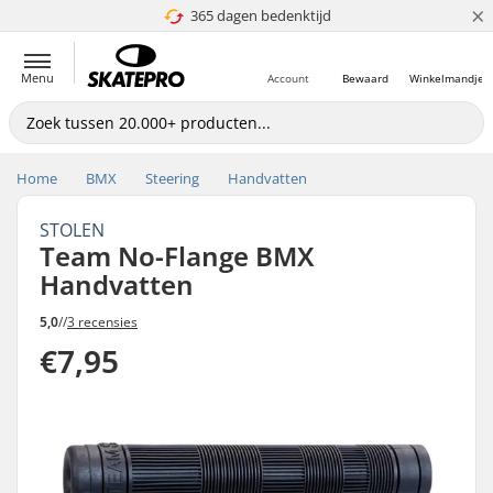
×
365 dagen bedenktijd
4.8 van 5
Menu
Account
Bewaard
Winkelmandje
Home
BMX
Steering
Handvatten
STOLEN
Team No-Flange BMX
Handvatten
5,0
//
3 recensies
€7,95