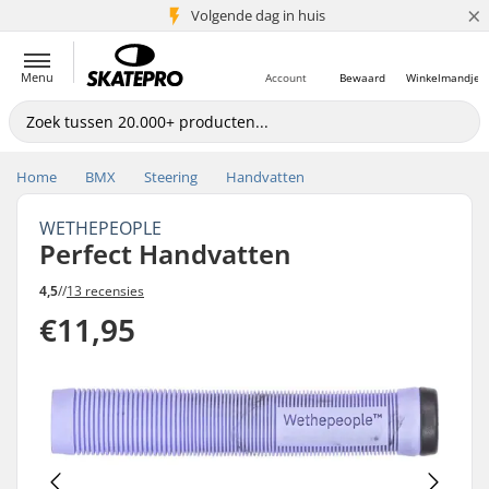
×
Volgende dag in huis
5+ mln. klanten
Menu
Account
Bewaard
Winkelmandje
Home
BMX
Steering
Handvatten
WETHEPEOPLE
Perfect Handvatten
4,5
//
13 recensies
€11,95