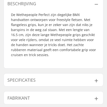
BESCHRIJVING
De Wethepeople Perfect zijn degelijke BMX
handvatten ontworpen voor freestyle fietsen. Met
flangeless grips, kun je er zeker van zijn dat niks je
barspins in de weg zal staan. Met een lengte van
16.5 cm, zijn deze lange Wethepeople grips geschikt
voor vele rijders, omdat ze veel ruimte hebben voor
de handen wanneer je tricks doet. Het zachte
rubberen materiaal geeft een comfortabele grip voor
cruisen en trick sessies.
SPECIFICATIES
Past samen met bar
Staal
FABRIKANT
materiaal:
Handvat-Lengte:
16.5cm