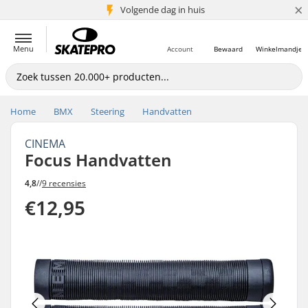
×
Volgende dag in huis
5+ mln. klanten
Menu
Account
Bewaard
Winkelmandje
Home
BMX
Steering
Handvatten
CINEMA
Focus Handvatten
4,8
//
9 recensies
€12,95