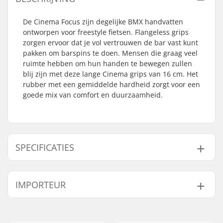
De Cinema Focus zijn degelijke BMX handvatten
ontworpen voor freestyle fietsen. Flangeless grips
zorgen ervoor dat je vol vertrouwen de bar vast kunt
pakken om barspins te doen. Mensen die graag veel
ruimte hebben om hun handen te bewegen zullen
blij zijn met deze lange Cinema grips van 16 cm. Het
rubber met een gemiddelde hardheid zorgt voor een
goede mix van comfort en duurzaamheid.
SPECIFICATIES
Past samen met bar
Staal
IMPORTEUR
materiaal:
Handvat-Lengte:
16cm
Naam:
Centrano ApS
Flange:
Flangeless
Adres:
Omega 6