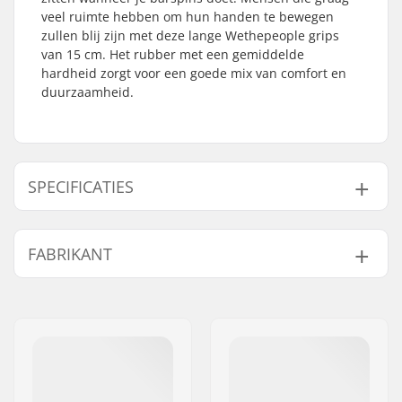
veel ruimte hebben om hun handen te bewegen
zullen blij zijn met deze lange Wethepeople grips
van 15 cm. Het rubber met een gemiddelde
hardheid zorgt voor een goede mix van comfort en
duurzaamheid.
SPECIFICATIES
Past samen met bar
Staal
FABRIKANT
materiaal:
Handvat-Lengte:
15cm
Naam:
We Make Things GmbH
Flange:
Flanged
Adres:
RICHARD-BYRD-STR. 12
Materiaal:
Rubber
Postcode:
50829
Plugs:
Inclusief
Woonplaats:
Köln
Hardheid:
Medium
Land:
Duitsland