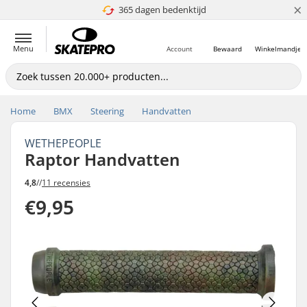
×
365 dagen bedenktijd
4.8 van 5
Menu
Account
Bewaard
Winkelmandje
Home
BMX
Steering
Handvatten
WETHEPEOPLE
Raptor Handvatten
4,8
//
11 recensies
€9,95