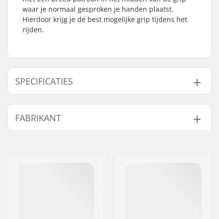
waar je normaal gesproken je handen plaatst.
Hierdoor krijg je de best mogelijke grip tijdens het
rijden.
SPECIFICATIES
Past samen met bar
Staal
FABRIKANT
materiaal:
Handvat-Lengte:
14.2cm
Naam:
Haro Bikes Europe GmbH
Flange:
Flanged
Adres:
Max-Planck-Strasse 54
Materiaal:
Rubber
Postcode:
32107
Plugs:
Inclusief
Woonplaats:
Bad Salzuflen
Hardheid:
Medium
Land:
Duitsland