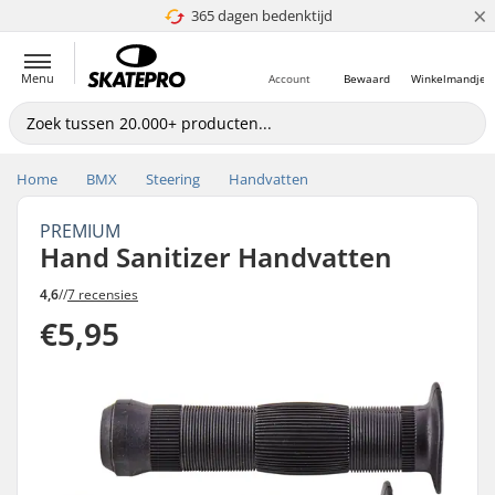
×
365 dagen bedenktijd
4.8 van 5
Menu
Account
Bewaard
Winkelmandje
Home
BMX
Steering
Handvatten
PREMIUM
Hand Sanitizer Handvatten
4,6
//
7 recensies
€5,95