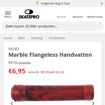
×
Volgende dag in huis
5+ mln. klanten
Menu
Account
Bewaard
Winkelmandje
Home
BMX
Steering
Handvatten
FIEND
Marble Flangeless Handvatten
4,7
//
75 recensies
€6,95
€10,95
BESPAAR
€4,00