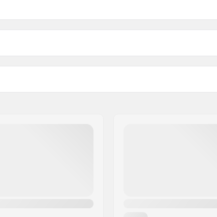
BMX Zadelpen Diameter:
Zadel vulling:
Gewicht: