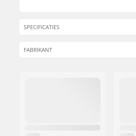
SPECIFICATIES
Bovenste Cover:
Kevlar
FABRIKANT
Zadel:
Pivotal
Zadelpen Lengte:
135mm
Naam:
Zeus Cicling S.L.
Adres:
Calle Mariana Pineda 12C
Postcode:
46130
Woonplaats:
Massamagrell
Land:
Spanje