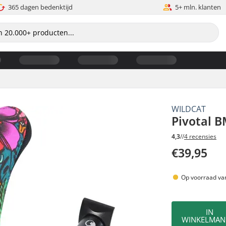
365 dagen bedenktijd
5+ mln. klanten
WILDCAT
Pivotal B
4,3
//
4 recensies
€39,95
Op voorraad va
IN
WINKELMAN