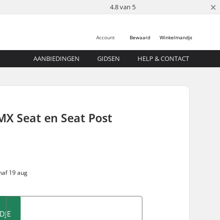
×
4.8 van 5
Account
Bewaard
Winkelmandje
AANBIEDINGEN
GIDSEN
HELP & CONTACT
MX Seat en Seat Post
naf 19 aug
DJE