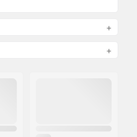
25.4mm
Fat
420g