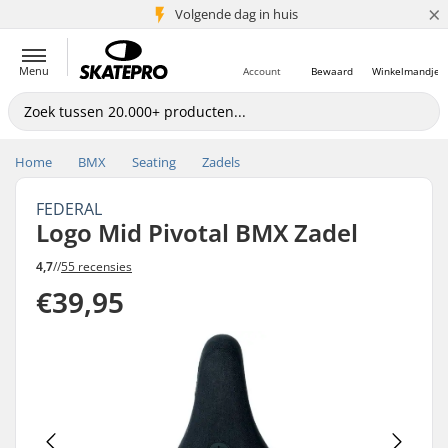
×
Volgende dag in huis
5+ mln. klanten
Menu
Account
Bewaard
Winkelmandje
Home
BMX
Seating
Zadels
FEDERAL
Logo Mid Pivotal BMX Zadel
4,7
//
55 recensies
€39,95