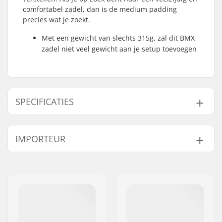
comfortabel zadel, dan is de medium padding
precies wat je zoekt.
Met een gewicht van slechts 315g, zal dit BMX
zadel niet veel gewicht aan je setup toevoegen
SPECIFICATIES
Bovenste Cover:
Canvas
IMPORTEUR
Zadel:
Pivotal
Zadel vulling:
Mid
Naam:
Centrano ApS
Gewicht:
315g
Adres:
Omega 6
Postcode:
8382
Woonplaats:
Hinnerup
Land:
Denemarken