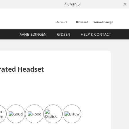
×
4.8 van 5
Account
Bewaard
Winkelmandje
AANBIEDINGEN
GIDSEN
HELP & CONTACT
rated Headset