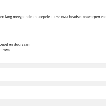
s een lang meegaande en soepele 1 1/8" BMX headset ontworpen vo
m
soepel en duurzaam
leverd
 1 1/8"
Gewicht:
Crown race:
n zonder schroefdraad
C-ring:
Starnut: