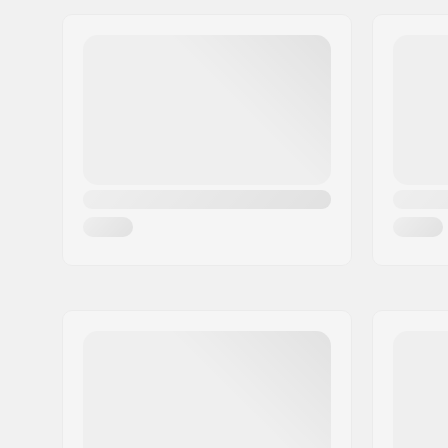
Adres:
RICHARD-BYRD-STR. 12
Postcode:
50829
Woonplaats:
Köln
Land:
Duitsland