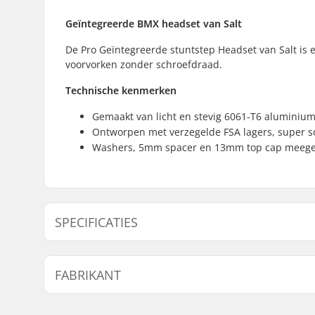
Geïntegreerde BMX headset van Salt
De Pro Geïntegreerde stuntstep Headset van Salt i
voorvorken zonder schroefdraad.
Technische kenmerken
Gemaakt van licht en stevig 6061-T6 aluminiu
Ontworpen met verzegelde FSA lagers, super 
Washers, 5mm spacer en 13mm top cap meege
SPECIFICATIES
Headsettype:
Integrated
FABRIKANT
Stuurbuis maat:
1 1/8"
Compatibel met:
Voorvorke
Naam:
We Make Things GmbH
Lager type:
Sealed