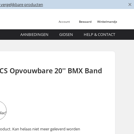
×
 vergelijkbare producten
Account
Bewaard
Winkelmandje
AANBIEDINGEN
GIDSEN
HELP & CONTACT
TCS Opvouwbare 20'' BMX Band
oduct. Kan helaas niet meer geleverd worden