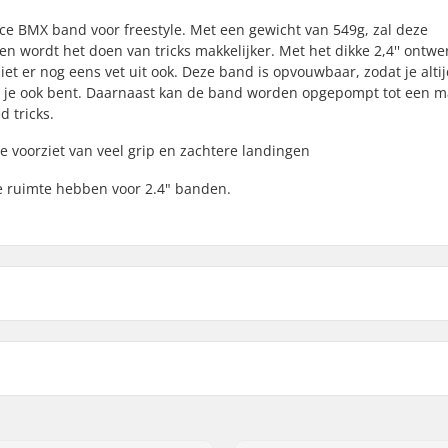
nce BMX band voor freestyle. Met een gewicht van 549g, zal deze
 wordt het doen van tricks makkelijker. Met het dikke 2,4'' ontwer
ziet er nog eens vet uit ook. Deze band is opvouwbaar, zodat je alti
 je ook bent. Daarnaast kan de band worden opgepompt tot een m
d tricks.
 voorziet van veel grip en zachtere landingen
ie ruimte hebben voor 2.4" banden.
 BMX
Opvouwbaar:
nal
Bandenspanning:
ompound
Gewicht:
Aantal per verpakking: