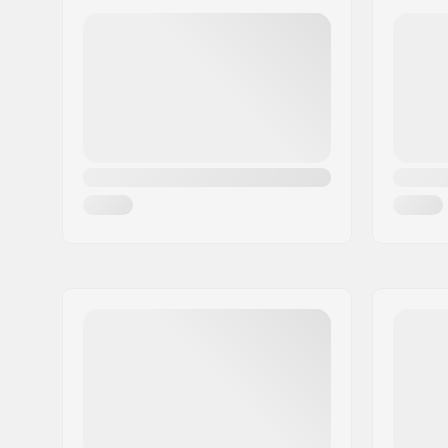
Band breedte:
2.4"
Postcode:
8382
Woonplaats:
Hinnerup
Land:
Denemarken