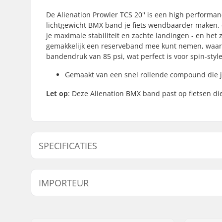
De Alienation Prowler TCS 20'' is een high performa
lichtgewicht BMX band je fiets wendbaarder maken, en
je maximale stabiliteit en zachte landingen - en het 
gemakkelijk een reserveband mee kunt nemen, waar
bandendruk van 85 psi, wat perfect is voor spin-style
Gemaakt van een snel rollende compound die je
Let op
: Deze Alienation BMX band past op fietsen d
SPECIFICATIES
BMX Discipline:
Freestyle
IMPORTEUR
Bandprofiel:
Bidirectio
Bandmateriaal:
Rubber c
Naam:
Centrano ApS
Wieldiameter:
20"
Adres:
Omega 6