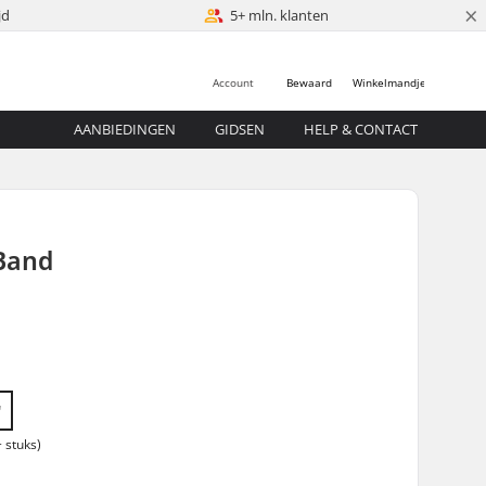
×
jd
5+ mln. klanten
Account
Bewaard
Winkelmandje
AANBIEDINGEN
GIDSEN
HELP & CONTACT
Band
"
 stuks)