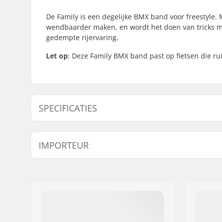
De Family is een degelijke BMX band voor freestyle. 
wendbaarder maken, en wordt het doen van tricks m
gedempte rijervaring.
Let op
: Deze Family BMX band past op fietsen die r
SPECIFICATIES
BMX Discipline:
Freestyle
IMPORTEUR
Wieldiameter:
18"
Band breedte:
2.125"
Naam:
Centrano ApS
Opvouwbaar:
Niet opv
Adres:
Omega 6
Postcode:
8382
Woonplaats:
Hinnerup