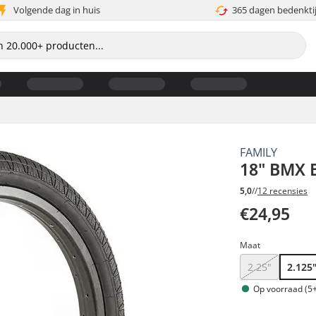
Volgende dag in huis
365 dagen bedenkti
FAMILY
18" BMX 
5,0
//
12 recensies
€24,95
Maat
2.25"
2.125
Op voorraad (5+