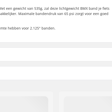
Met een gewicht van 535g, zal deze lichtgewicht BMX band je fiets
akkelijker. Maximale bandendruk van 65 psi zorgt voor een goed
uimte hebben voor 2.125" banden.
 BMX
Bandenspanning:
Gewicht:
Aantal per verpakking:
ouwbaar
Tubeless Ready: