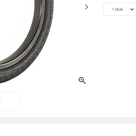
1
stuk