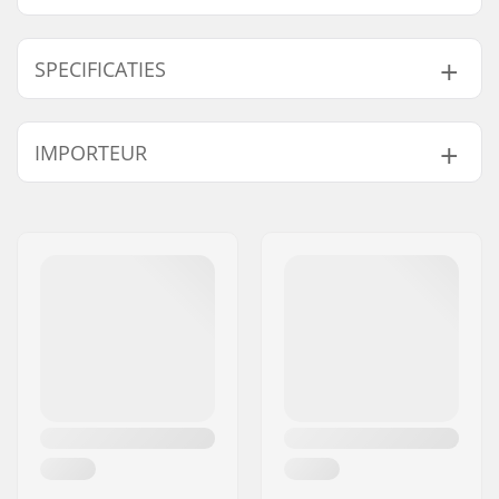
SPECIFICATIES
BMX Discipline:
Freestyle BMX
IMPORTEUR
Bandprofiel:
Micro-knurling,
Centerline tread
Naam:
Centrano ApS
Wieldiameter:
20"
Adres:
Omega 6
Band breedte:
2.5"
Postcode:
8382
Opvouwbaar:
Niet opvouwbaar
Woonplaats:
Hinnerup
Bandenspanning:
60psi
Land:
Denemarken
Gewicht:
674g
Aantal per
1
verpakking:
Tubeless Ready:
No