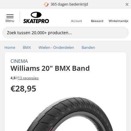
×
365 dagen bedenktijd
4.8 van 5
Menu
Account
Bewaard
Winkelmandje
Home
BMX
Wielen - Onderdelen
Banden
CINEMA
Williams 20" BMX Band
4,8
//
13 recensies
€28,95