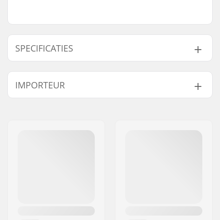
SPECIFICATIES
BMX Discipline:
Freestyle BMX
IMPORTEUR
Bandprofiel:
Vans Waffle tread
Bandmateriaal:
Rubber compound
Naam:
Centrano ApS
Wieldiameter:
12"
Adres:
Omega 6
Band breedte:
2.125"
Postcode:
8382
Opvouwbaar:
Niet opvouwbaar
Woonplaats:
Hinnerup
Bandenspanning:
65psi
Land:
Denemarken
Gewicht:
373g
Aantal per
1
verpakking:
Tubeless Ready:
No