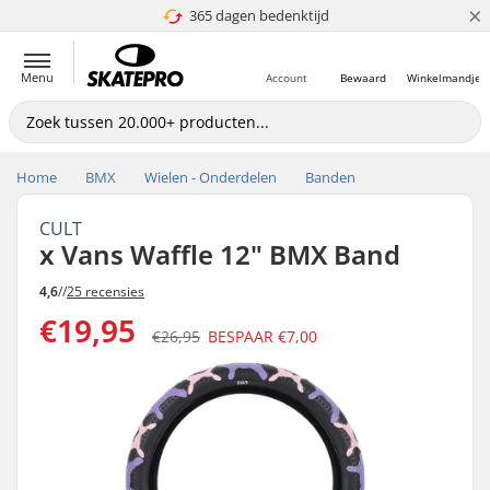
×
365 dagen bedenktijd
4.8 van 5
Menu
Account
Bewaard
Winkelmandje
Home
BMX
Wielen - Onderdelen
Banden
CULT
x Vans Waffle 12" BMX Band
4,6
//
25 recensies
€19,95
€26,95
BESPAAR
€7,00